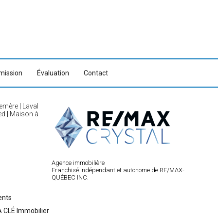
ission
Évaluation
Contact
emère
|
Laval
ed
|
Maison à
Agence immobilière
Franchisé indépendant et autonome de RE/MAX-
QUÉBEC INC.
ents
 CLÉ Immobilier