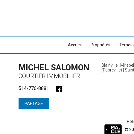
Accueil
Propriétés
Témoig
MICHEL SALOMON
Blainville
|
Mirabel
(Fabreville)
|
Sain
COURTIER IMMOBILIER
514-776-8881
PARTAGE
Poli
© 20