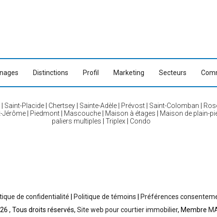
nages
Distinctions
Profil
Marketing
Secteurs
Comm
|
Saint-Placide
|
Chertsey
|
Sainte-Adèle
|
Prévost
|
Saint-Colomban
|
Ros
t-Jérôme
|
Piedmont
|
Mascouche
|
Maison à étages
|
Maison de plain-pi
paliers multiples
|
Triplex
|
Condo
tique de confidentialité
|
Politique de témoins
|
Préférences consentem
26 , Tous droits réservés,
Site web pour courtier immobilier
, Membre
MA