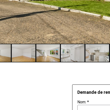
Demande de re
Nom:
*