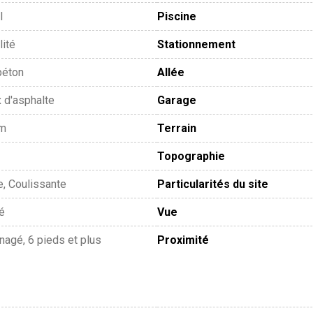
l
Piscine
lité
Stationnement
béton
Allée
 d'asphalte
Garage
um
Terrain
Topographie
e, Coulissante
Particularités du site
té
Vue
agé, 6 pieds et plus
Proximité