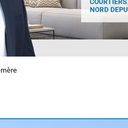
COURTIERS 
NORD DEPUI
emère