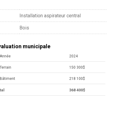
Installation aspirateur central
Bois
valuation municipale
Année
2024
Terrain
150 300$
Bâtiment
218 100$
tal
368 400$