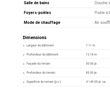
Salle de bains
Douche 
Foyers-poêles
Poêle à 
Mode de chauffage
Air souff
Dimensions
Largeur du bâtiment
7.11 m
Profondeur du bâtiment
12.18 m
Façade du terrain
50.00 pi.
Profondeur du terrain
83.00 pi.
Superficie du terrain (p.c.)
4 149.00 pi. ca.