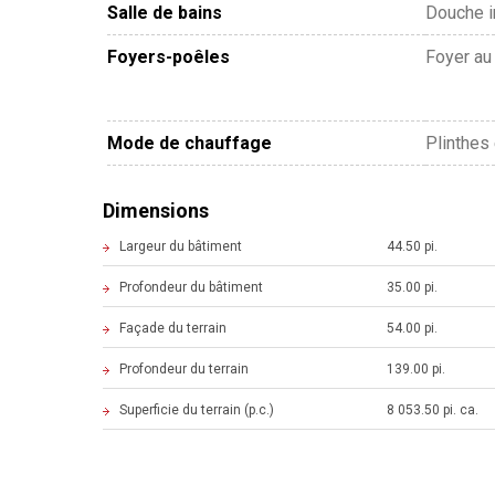
Salle de bains
Douche 
Foyers-poêles
Foyer au
Mode de chauffage
Plinthes
Dimensions
Largeur du bâtiment
44.50 pi.
Profondeur du bâtiment
35.00 pi.
Façade du terrain
54.00 pi.
Profondeur du terrain
139.00 pi.
Superficie du terrain (p.c.)
8 053.50 pi. ca.