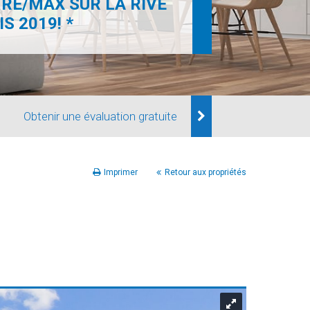
RE/MAX SUR LA RIVE
S 2019! *
Obtenir une évaluation gratuite
Imprimer
Retour aux propriétés